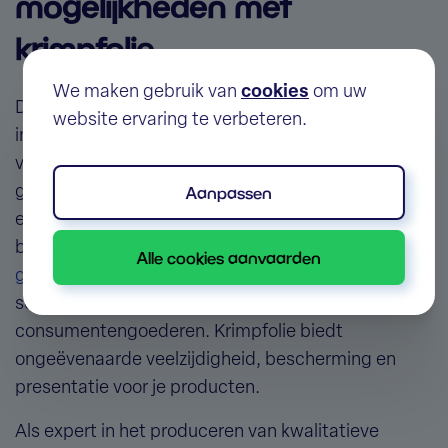
mogelijkheden met
krimpfolie
We maken gebruik van
cookies
om uw
De veelzijdigheid maakt
krimpfolie
een uiterst
website ervaring te verbeteren.
interessante verpakkingsfolie. Van het verpakken
van individuele producten tot het bundelen van
Aanpassen
grote pallets, krimpfolie biedt steeds een efficiënte
en duurzame oplossing. De strakke en
beschermende aard maakt van
krimpfolie een heel
Alle cookies aanvaarden
geschikte verpakkingsfolie
voor verschillende
sectoren, waaronder voedsel, industrie en
consumentengoederen. Krimpfolie biedt
ongeëvenaarde veelzijdigheid, bescherming en
presentatie voor je producten.
Als expert in het produceren van kwalitatieve