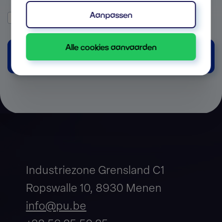
Aanpassen
Ik ga akkoord met de
privacybeleid
.
Alle cookies aanvaarden
Vraag gratis offerte aan
Industriezone Grensland C1
Ropswalle 10, 8930 Menen
info@pu.be