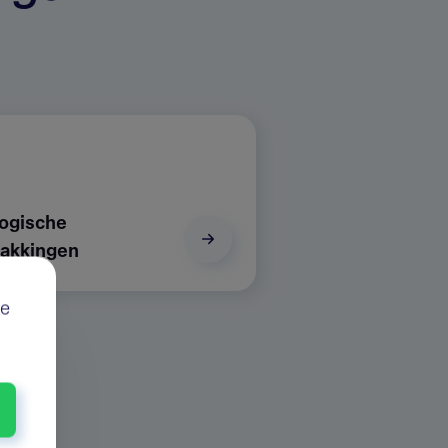
ogische
akkingen
te