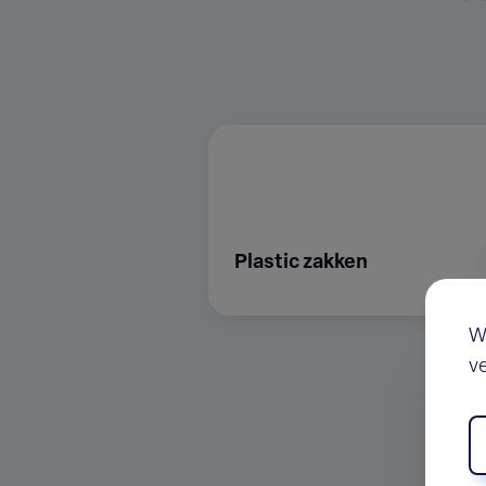
Plastic zakken
W
v