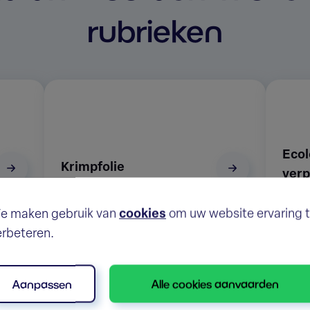
rubrieken
Ecol
Krimpfolie
verp
e maken gebruik van
cookies
om uw website ervaring 
erbeteren.
Aanpassen
Alle cookies aanvaarden