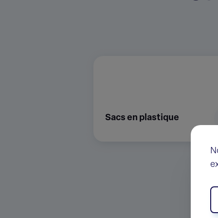
Sacs en plastique
N
e