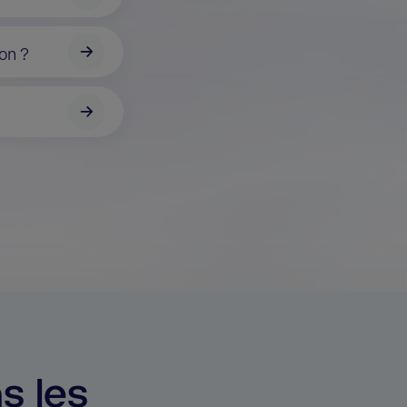
ion ?
s les