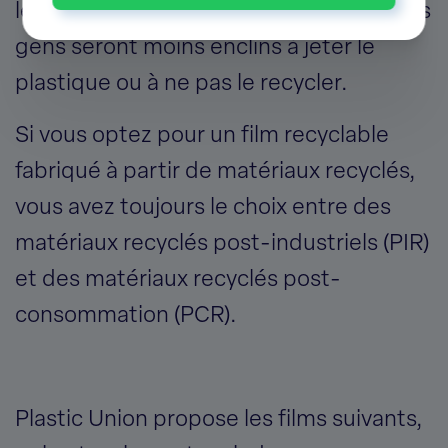
leur valeur. Si cette valeur augmente, les
gens seront moins enclins à jeter le
plastique ou à ne pas le recycler.
Si vous optez pour un film recyclable
fabriqué à partir de matériaux recyclés,
vous avez toujours le choix entre des
matériaux recyclés post-industriels (PIR)
et des matériaux recyclés post-
consommation (PCR).
Plastic Union propose les films suivants,